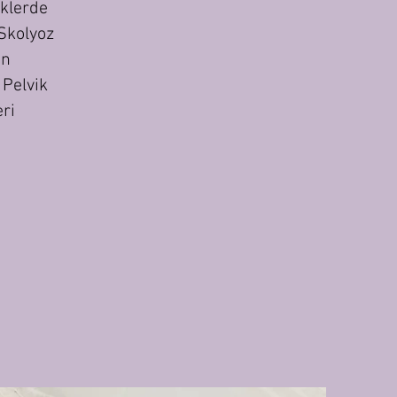
iklerde
 Skolyoz
in
 Pelvik
eri