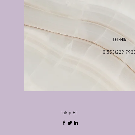
TELEFON
0(553)229 793
Takip Et