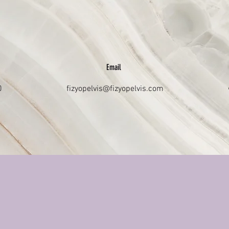
Email
0
fizyopelvis@fizyopelvis.com