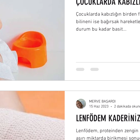
ÇOCUKLARDA KABIZL
Çocuklarda kabızlığın birden f
bilineni ise bağırsak hareketl
durum bu kadar basit...
MERVE BAŞARDI
15 Haz 2023
2 dakikada okun
LENFÖDEM KADERİNİZ
Lenfödem, proteinden zengin s
aşırı miktarda birikmesi sonuc