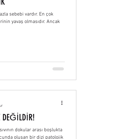
IK
azla sebebi vardır. En çok
erinin yavaş olmasıdır. Ancak
ur
 DEĞİLDİR!
ıvının dokular arası boşlukta
unda oluşan bir dizi patolojik