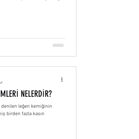
ur
EMLERİ NELERDİR?
s denilen leğen kemiğinin
iş birden fazla kasın