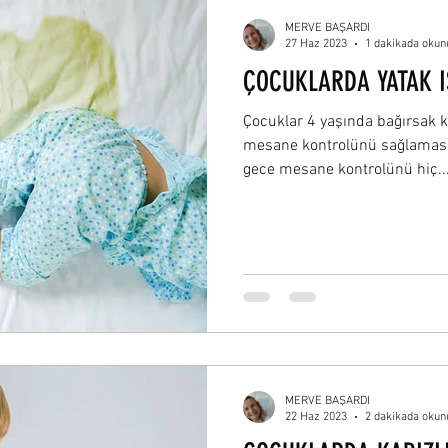
MERVE BAŞARDI
27 Haz 2023
1 dakikada okun
ÇOCUKLARDA YATAK 
Çocuklar 4 yaşında bağırsak k
mesane kontrolünü sağlaması 
gece mesane kontrolünü hiç..
MERVE BAŞARDI
22 Haz 2023
2 dakikada okun