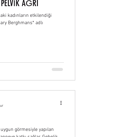
 PELVİK AĞRI
ki kadınların etkilendiği
Bary Berghmans* adlı
nur
 uygun görmesiyle yapılan
nneye katkı sağlar. Gebelik