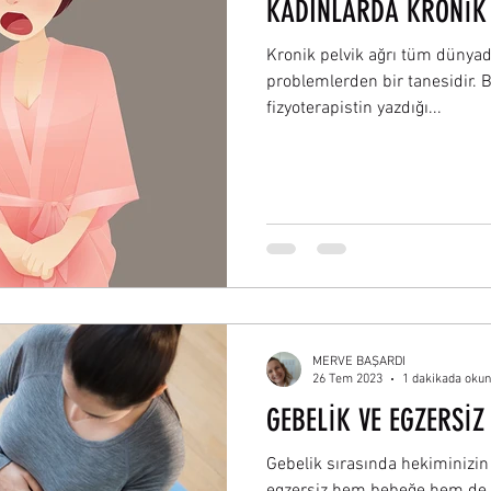
KADINLARDA KRONİK
Kronik pelvik ağrı tüm dünyada
problemlerden bir tanesidir. 
fizyoterapistin yazdığı...
MERVE BAŞARDI
26 Tem 2023
1 dakikada oku
GEBELİK VE EGZERSİZ
Gebelik sırasında hekiminizin
egzersiz hem bebeğe hem de a