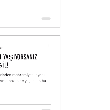
nur
I YAŞIYORSANIZ
İL!
irinden mahremiyet kaynaklı
. Ama bazen de yaşanılan bu